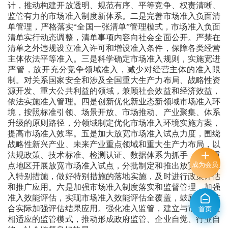
计，推动构建开放透明、规范有序、平等竞争、权责清晰、
监管有力的市场准入制度新体系。二是完善市场准入负面清
单管理，严格落实“全国一张清单”管理模式，市场准入负面
清单实行动态调整，清单事项内容向社会全面公开。严禁在
清单之外违规设立准入许可和增设准入条件，保障各类经营
主体依法平等准入。三是科学确定市场准入规则，实施宽进
严管，放开充分竞争领域准入，减少对经营主体的准入限
制。对关系国家安全和涉及全国重大生产力布局、战略性资
源开发、重大公共利益的领域，兼顾社会效益和经济效益，
依法实施准入管理。四是创新优化新业态新领域市场准入环
境，按照标准引领、场景开放、市场推动、产业聚集、体系
升级的原则路径，分领域制定优化市场准入环境实施方案，
提高市场准入效率。五是加大放宽市场准入试点力度，围绕
战略性新兴产业、未来产业重点领域和重大生产力布局，以
法规政策、技术标准、检测认证、数据体系为抓手，选择重
成为会员
点地区开展放宽市场准入试点，分批制定和推出放宽市场准
入特别措施，做好特别措施的落地实施，及时进行政策评估
和推广应用。六是加强市场准入制度落实和监督管理，加强
准入效能评估，实现市场准入效能评估全覆盖，鼓励地方结
合实际加强评估结果应用。强化准入监管，建立与市场准入
首页
相适应的监管模式，推动形成政府监管、企业自觉、行业自