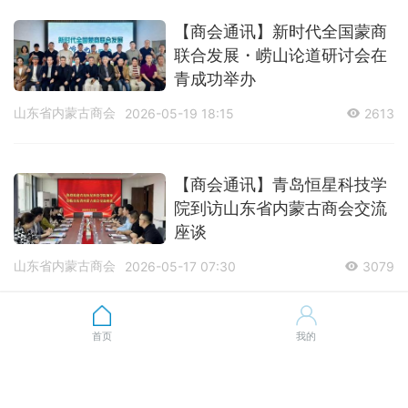
【商会通讯】新时代全国蒙商
联合发展・崂山论道研讨会在
青成功举办
山东省内蒙古商会
2026-05-19 18:15
2613
【商会通讯】青岛恒星科技学
院到访山东省内蒙古商会交流
座谈
山东省内蒙古商会
2026-05-17 07:30
3079
【会企走访】山东省内蒙古商
首页
我的
会开展2026会员企业走访活动
（二）