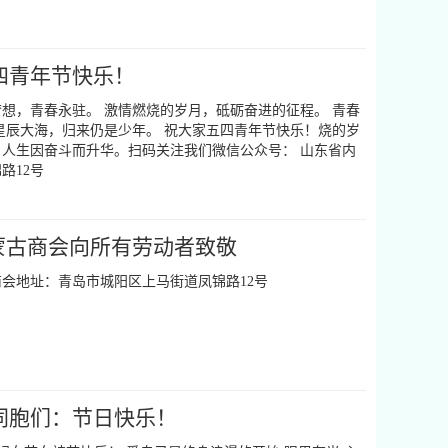
四青年节快乐！
想，青春永驻。 激情燃烧的岁月，砥砺奋进的征程。 青春
星辰大海，归来仍是少年。 祝大家五四青年节快乐！烧的岁
人生因奋斗而升华。扫码关注我们微信公众号： 山东省内
路12号
蒙古商会向所有劳动者致敬
会地址：青岛市城阳区上马街道凤锦路12号
同胞们：节日快乐！